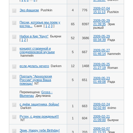
2009-07-04
Эко фашизм
Pushkin
4
776
15:11:13
Pushkin
2009-05-29
Песни, которые мы поем у
65
8397
21:39:35
Эрик
костра...
Саня
[
1
2
3
]
рыжый
Набор в Кир "Кауп"
Бьярни
2009-05-29
52
3686
[
1
2
]
00:34:39
Рада
концерт старинной и
2009-05-27
средневековой музыки
5
667
01:46:14
hammeln
hammeln
2009-05-25
если делать нечего
Darken
12
1468
21:27:19
Roman
Порталу "Археология
2009-05-23
России" нужна Ваша
5
651
01:49:08
Рада
помощь!
NT
Перемещена:
Gross -
Blumenau
Джулиана
с днём защитника, бойцы!
2009-02-24
1
663
Darken
02:02:44
eximo
Рутен, с днем рожденья!!!
2009-02-21
1
604
NT
21:09:00
Бьярни
2009-02-07
Эрик, Happy тебе Birthday!
3
703
01:15:33
Эрик