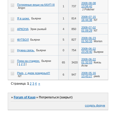
2008-08-08
Потеряные вещи на КАУП III
1
737
13:56:42
Angst
J.Polisher
2008-07-15
Я в шоке.
Бьярни
1
814
16:44:38
NT
2008-07-02
АРКОНА
Эрик рыжый
4
850
01:09:29
NT
2008-06-23
ФУТБОЛ
Бьярни
5
827
01:50:33
Morion
2008-06-22
Нужна связь.
Бьярни
0
754
23:29:40
Бьярни
2008-06-22
Пора на стадион.
Бьярни
65
3420
01:32:03
Князь
[
1
2
3
]
Атли
Piwis, с днем рожденья!!!
2008-05-16
6
947
NT
13:43:27
piwis
Страница:
1
2
3
4
»
»
Forum of Kaup
»
Потрепаться (закрыт)
создать форум