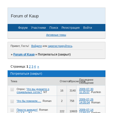
Forum of Kaup
Форум
Участники
Поиск
Регистрация
Войти
Активные темы
Привет, Гость!
Войдите
или
зарегистрируйтесь
.
»
Forum of Kaup
»
Потрепаться (закрыт)
Страница:
1
2
3
4
»
Потрепаться (закрыт)
Последнее
Тема
Ответов
Просмотров
сообщение
Опрос:
Что вы думаете о
2009-07-30
16
3140
социальных сетях?
NT
11:25:07
Pushkin
2009-07-26
Что бы помнили.....
Roman
2
758
14:05:04
Roman
Просто анекдот!
Roman
2009-07-14
222
10603
[
1
2
3
…
8
]
17:55:07
Darken