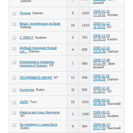
Darken
рыжый
2009-01-31
Потери
Darken
9
1010
17:15:51
Roman
Вещи, потерянные на йоле
2009-01-12
18
1243
Байкер
11:10:41
NT
2008-12-30
С 2009 !!!
Бьярни
3
752
21:02:10
kashei
Добрый праздник Новый
2008-12-22
4
833
год...
Darken
13:24:39
Darken
2008-12-08
Изменения в правилах
7
859
20:21:44
Эрик
проезда в Польшу
NT
рыжый
2008-11-15
ПОЗДРАВЬТЕ МЕНЯ!
NT
13
839
14:45:09
Darken
2008-11-10
Хэллоуин
Ruten
11
835
21:26:27
NT
2008-09-01
ЗАЛП
Turn
16
1141
20:38:20
Высокий
Адреса местных форумов
2008-08-21
1
1266
NT
18:01:21
Бьярни
Да пребедут с ними Боги
2008-08-13
9
994
Ruten
23:17:32
Высокий