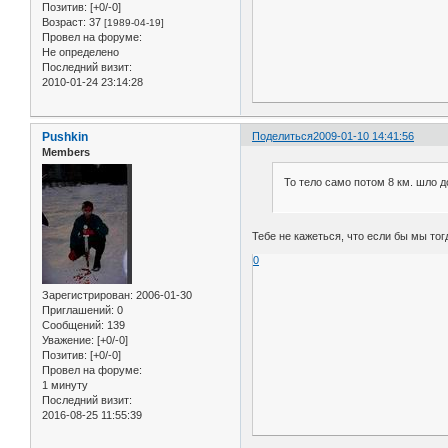
Позитив:
[+0/-0]
Возраст:
37
[1989-04-19]
Провел на форуме:
Не определено
Последний визит:
2010-01-24 23:14:28
Pushkin
Поделиться
2009-01-10 14:41:56
Members
То тело само потом 8 км. шло д
Тебе не кажеться, что если бы мы тог
0
Зарегистрирован
: 2006-01-30
Приглашений:
0
Сообщений:
139
Уважение:
[+0/-0]
Позитив:
[+0/-0]
Провел на форуме:
1 минуту
Последний визит:
2016-08-25 11:55:39