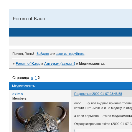
Forum of Kaup
Привет, Гость!
Войдите
или
зарегистрируйтесь
.
»
Forum of Kaup
»
Антураж (закрыт)
»
Медикоменты.
Страница:
«
1
2
Медикоменты.
eximo
Поделиться
2009-01-07 23:46:58
Members
оооо..... ну вот видимо причина трав
кстати шить можно и не медику, в отс
а если серьезно - что по медикамента
Отредактировано eximo (2009-01-07 23
0