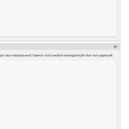
39
орез был нормальный.Главное чтоб влюбой команде/клубе был чел шаряший.