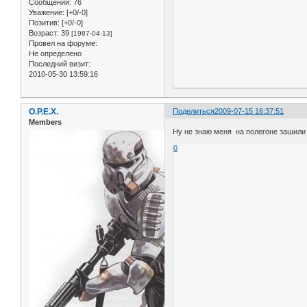
Сообщений:
76
Уважение:
[+0/-0]
Позитив:
[+0/-0]
Возраст:
39
[1987-04-13]
Провел на форуме:
Не определено
Последний визит:
2010-05-30 13:59:16
О.Р.Е.Х.
Поделиться
2009-07-15 16:37:51
Members
Ну не знаю меня на полегоне зашили
0