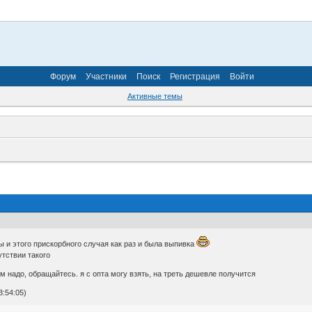
Форум
Участники
Поиск
Регистрация
Войти
Активные темы
мы и этого прискорбного случая как раз и была выпивка
утствии такого
м надо, обращайтесь. я с опта могу взять, на треть дешевле получится
:54:05)