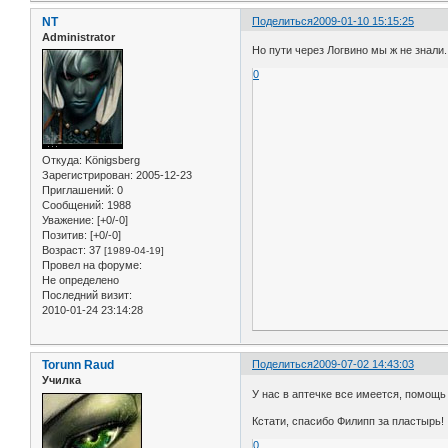
NT
Поделиться
2009-01-10 15:15:25
Administrator
Но пути через Логвино мы ж не знали.
0
Откуда:
Königsberg
Зарегистрирован
: 2005-12-23
Приглашений:
0
Сообщений:
1988
Уважение:
[+0/-0]
Позитив:
[+0/-0]
Возраст:
37
[1989-04-19]
Провел на форуме:
Не определено
Последний визит:
2010-01-24 23:14:28
Torunn Raud
Поделиться
2009-07-02 14:43:03
Училка
У нас в аптечке все имеется, помощь
Кстати, спасибо Филипп за пластырь!
0