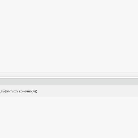
..тьфу-тьфу конечно0)))