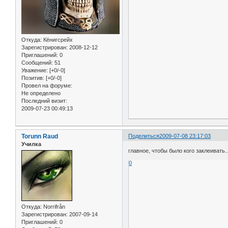
Откуда:
Кёнигсрейх
Зарегистрирован
: 2008-12-12
Приглашений:
0
Сообщений:
51
Уважение:
[+0/-0]
Позитив:
[+0/-0]
Провел на форуме:
Не определено
Последний визит:
2009-07-23 00:49:13
Torunn Raud
Поделиться
2009-07-08 23:17:03
Училка
главное, чтобы было кого заклеивать.
0
Откуда:
Norrifrån
Зарегистрирован
: 2007-09-14
Приглашений:
0