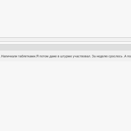
 .Напичкали таблетками.Я потом даже в штурме участвовал. За неделю срослось .А п